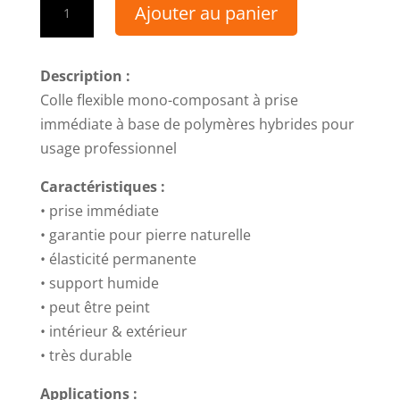
Ajouter au panier
de
23
-
Description :
Power-
Colle flexible mono-composant à prise
Bond
immédiate à base de polymères hybrides pour
-
usage professionnel
Colle
Caractéristiques :
flexible
• prise immédiate
mono-
• garantie pour pierre naturelle
composant
• élasticité permanente
à
• support humide
prise
• peut être peint
immédiate
• intérieur & extérieur
à
• très durable
base
de
Applications :