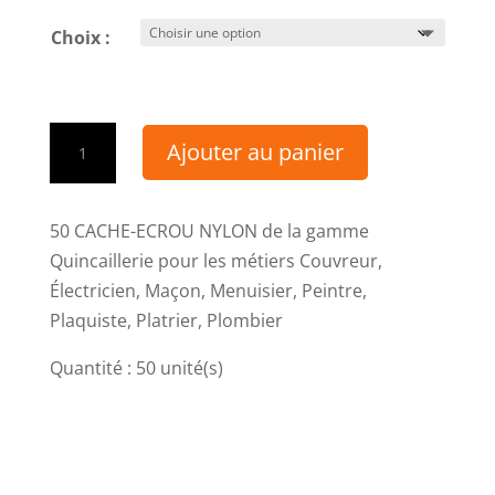
Choix :
quantité
Ajouter au panier
de
50
CACHE-
50 CACHE-ECROU NYLON de la gamme
ECROU
Quincaillerie pour les métiers Couvreur,
NYLON
Électricien, Maçon, Menuisier, Peintre,
Plaquiste, Platrier, Plombier
Quantité : 50 unité(s)