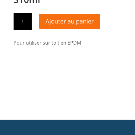
quantité
Ajouter au panier
de
71
-
Pour utiliser sur toit en EPDM
Roof
Sealant
MB
-
310ml