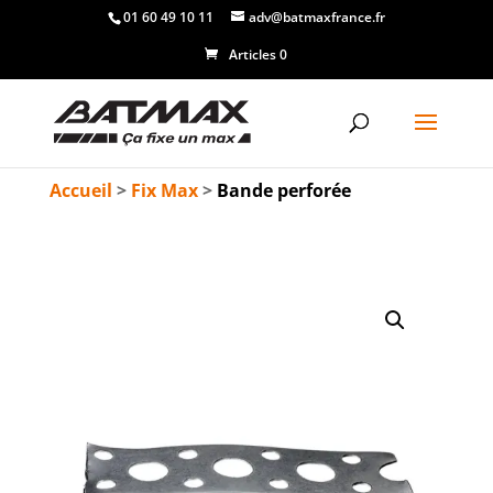
01 60 49 10 11
adv@batmaxfrance.fr
Articles 0
Accueil
>
Fix Max
>
Bande perforée