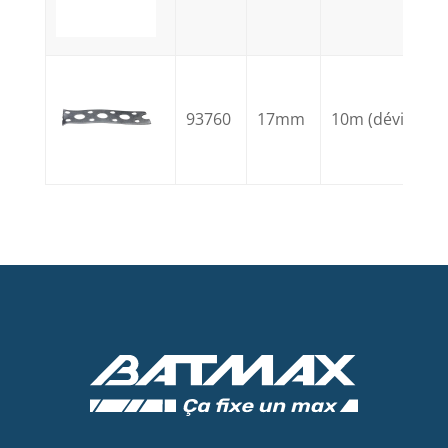
93760
17mm
10m (dévidoir)