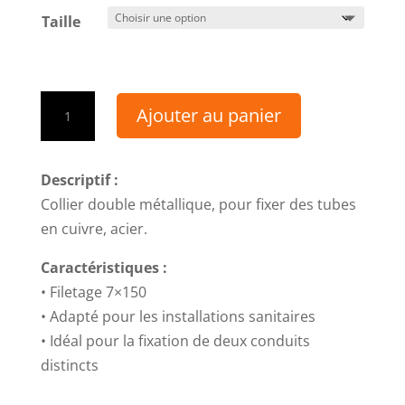
Taille
quantité
Ajouter au panier
de
Colliers
doubles
Descriptif :
acier
Collier double métallique, pour fixer des tubes
zingué
en cuivre, acier.
Caractéristiques :
• Filetage 7×150
• Adapté pour les installations sanitaires
• Idéal pour la fixation de deux conduits
distincts