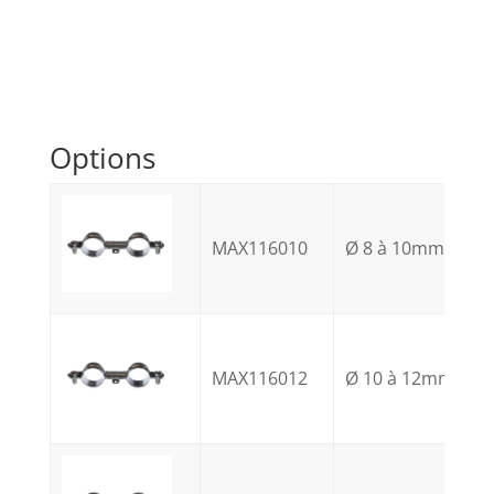
Options
MAX116010
Ø 8 à 10mm
MAX116012
Ø 10 à 12mm