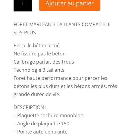
Ajouter au panier
de
Foret
béton
FORET MARTEAU 3 TAILLANTS COMPATIBLE
3
SDS-PLUS
taillants
Perce le béton armé
compatible
Ne fissure pas le béton
SDS+
Calibrage parfait des trous
Technologie 3 taillants
Foret haute performance pour percer les
bétons les plus durs et les bétons armés, très
grande durée de vie.
DESCRIPTION :
– Plaquette carbure monobloc.
– Angle de plaquette 150°.
– Pointe auto-centrante.