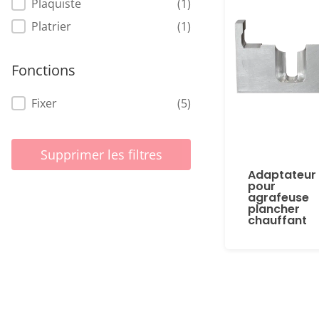
Plaquiste
(1)
Platrier
(1)
Fonctions
Fonctions
Fixer
(5)
Supprimer les filtres
Adaptateur
pour
agrafeuse
plancher
chauffant