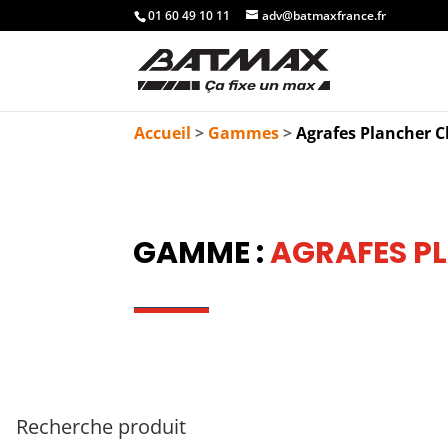
01 60 49 10 11
adv@batmaxfrance.fr
Accueil
>
Gammes
>
Agrafes Plancher 
GAMME :
AGRAFES P
Recherche produit