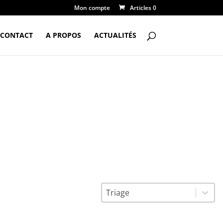
Mon compte
Articles 0
CONTACT
A PROPOS
ACTUALITÉS
Triage
Trier le contenu