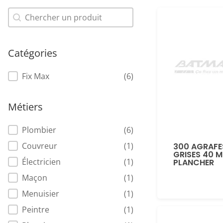
Recherche produit
Recherche produit
Catégories
Catégories
Fix Max
(6)
Métiers
Métiers
Plombier
(6)
Couvreur
(1)
300 AGRAFE
GRISES 40 
Électricien
(1)
PLANCHER
Maçon
(1)
Menuisier
(1)
Peintre
(1)