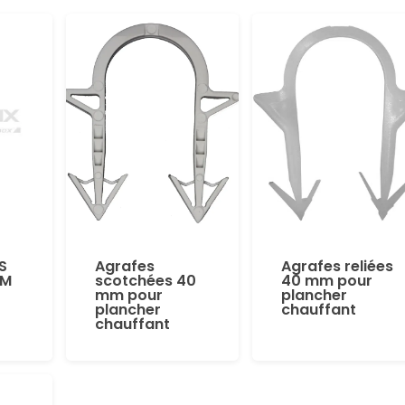
S
Agrafes
Agrafes reliées
MM
scotchées 40
40 mm pour
mm pour
plancher
plancher
chauffant
chauffant