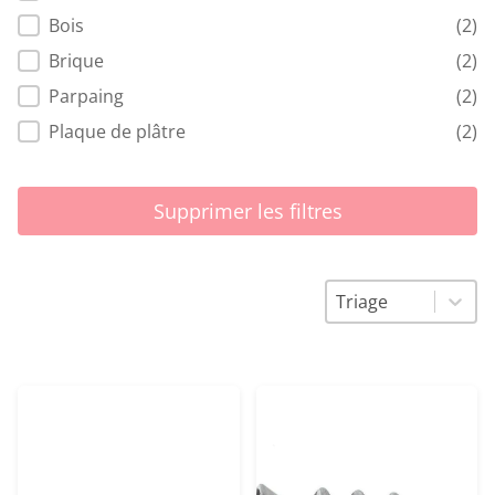
Bois
(2)
Brique
(2)
Parpaing
(2)
Plaque de plâtre
(2)
Supprimer les filtres
Triage
Trier le contenu