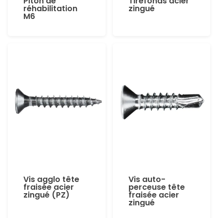
Piton de
Tirefonds acier
réhabilitation
zingué
M6
Vis agglo tête
Vis auto-
fraisée acier
perceuse tête
zingué (PZ)
fraisée acier
zingué