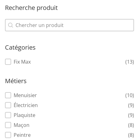
Recherche produit
Recherche produit
Recherche produit
Catégories
Catégories
Fix Max
(13)
Métiers
Métiers
Menuisier
(10)
Électricien
(9)
Plaquiste
(9)
Maçon
(8)
Peintre
(8)