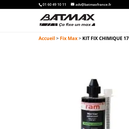
01 60 49 10 11
adv@batmaxfrance.fr
Accueil
>
Fix Max
>
KIT FIX CHIMIQUE 1