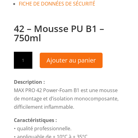
FICHE DE DONNÉES DE SÉCURITÉ
42 – Mousse PU B1 –
750ml
quantité
Ajouter au panier
de
42
-
Description :
Mousse
MAX PRO 42 Power-Foam B1 est une mousse
PU
de montage et d’isolation monocomposante,
B1
difficilement inflammable.
-
Caractéristiques :
750ml
• qualité professionnelle.
• appliquable de + 10°C à + 35°C