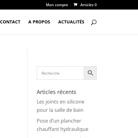
Mon compte
Articles 0
CONTACT
A PROPOS
ACTUALITÉS
Articles récents
Les joints en silicone
pour la salle de bain
Pose d’un plancher
chauffant hydraulique