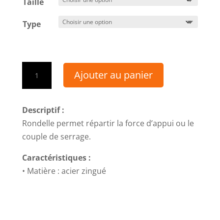
Taille
Type
quantité
Ajouter au panier
de
Rondelles
acier
Descriptif :
zingué
Rondelle permet répartir la force d’appui ou le
couple de serrage.
Caractéristiques :
• Matière : acier zingué