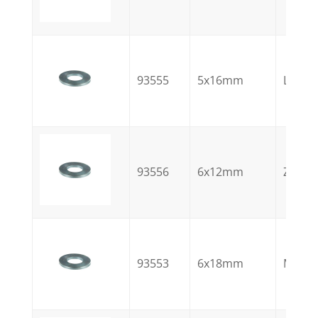
93555
5x16mm
L
93556
6x12mm
Z
93553
6x18mm
M