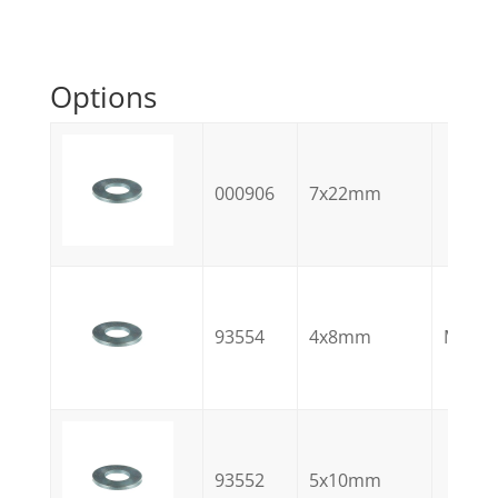
Options
000906
7x22mm
93554
4x8mm
M
93552
5x10mm