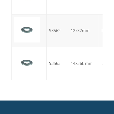
93562
12x32mm
L
93563
14x36L mm
L