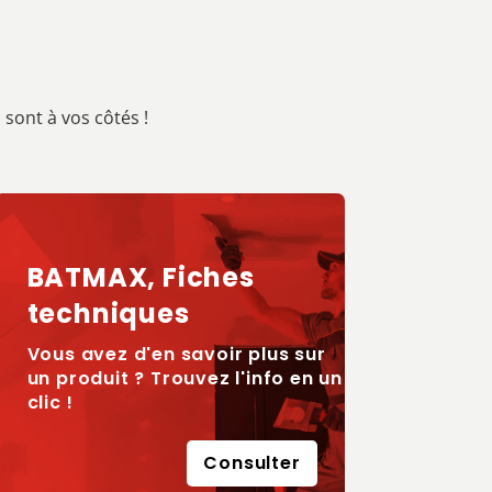
sont à vos côtés !
BATMAX, Fiches
techniques
Vous avez d'en savoir plus sur
un produit ? Trouvez l'info en un
clic !
Consulter