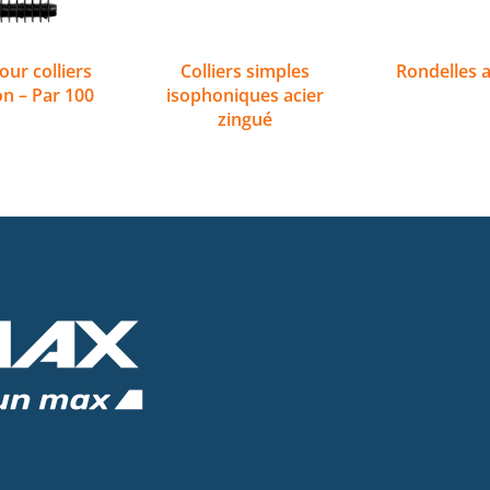
ur colliers
Colliers simples
Rondelles a
ion – Par 100
isophoniques acier
zingué